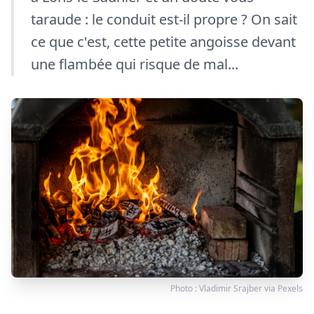
taraude : le conduit est-il propre ? On sait
ce que c'est, cette petite angoisse devant
une flambée qui risque de mal...
Photo :
Vladimir Srajber
via
Pexels