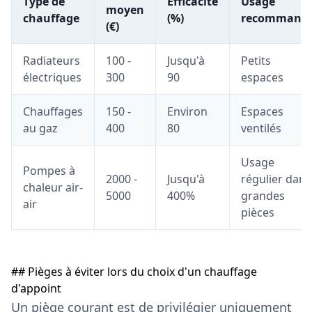
Type de
Efficacité
Usage
moyen
chauffage
(%)
recommand
(€)
Radiateurs
100 -
Jusqu'à
Petits
électriques
300
90
espaces
Chauffages
150 -
Environ
Espaces
au gaz
400
80
ventilés
Usage
Pompes à
2000 -
Jusqu'à
régulier dans
chaleur air-
5000
400%
grandes
air
pièces
## Pièges à éviter lors du choix d'un chauffage
d'appoint
Un piège courant est de privilégier uniquement