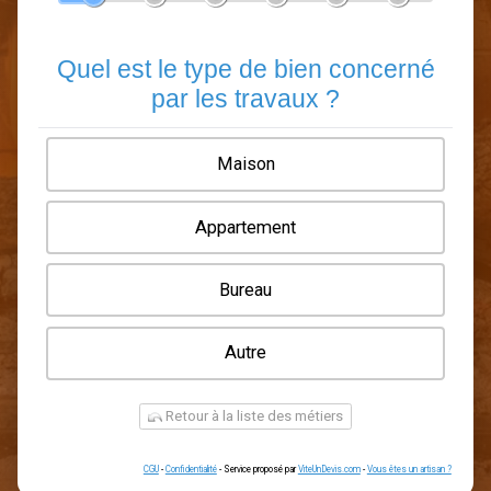
En 5 minutes, demandez
3 devis comparatifs
ramoneurs
dans votre région.
Gratuit, sans pub et sans engagement.
1
2
3
4
5
6
Quel est le type de bien conce
par les travaux ?
Maison
Appartement
Bureau