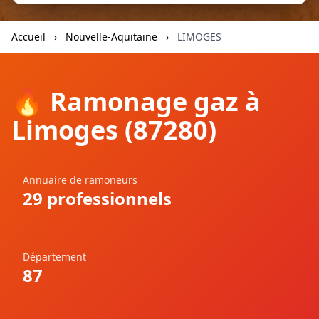
Autre
Accueil
›
Nouvelle-Aquitaine
›
LIMOGES
Retour à la liste des métiers
🔥 Ramonage gaz à
Limoges (87280)
CGU
-
Confidentialité
- Service proposé par
ViteUnDevis.com
-
Vous êtes
Annuaire de ramoneurs
29 professionnels
Département
87