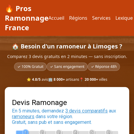
🔥 Pros
Ramonnage
Accueil
Régions
Services
Lexique
France
🏠 Besoin d'un ramoneur à Limoges ?
Comparez 3 devis gratuits en 2 minutes — sans inscription.
✓ 100% Gratuit
✓ Sans engagement
✓ Réponse 48h
⭐
4.8/5
avis
🏢
8 000+
artisans
📍
20 000+
villes
Devis Ramonage