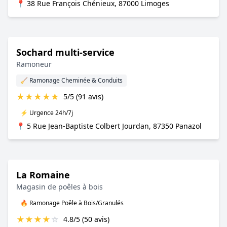
📍 38 Rue François Chénieux, 87000 Limoges
Sochard multi-service
Ramoneur
🧹 Ramonage Cheminée & Conduits
★
★
★
★
★
5/5 (91 avis)
⚡ Urgence 24h/7j
📍 5 Rue Jean-Baptiste Colbert Jourdan, 87350 Panazol
La Romaine
Magasin de poêles à bois
🔥 Ramonage Poêle à Bois/Granulés
★
★
★
★
☆
4.8/5 (50 avis)