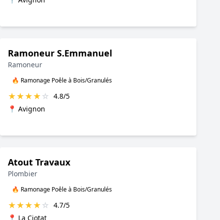
Ramoneur S.Emmanuel
Ramoneur
🔥 Ramonage Poêle à Bois/Granulés
★
★
★
★
☆
4.8/5
📍 Avignon
Atout Travaux
Plombier
🔥 Ramonage Poêle à Bois/Granulés
★
★
★
★
☆
4.7/5
📍 La Ciotat