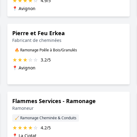
★
★
★
★
☆
4.9/5
📍 Avignon
Pierre et Feu Erkea
Fabricant de cheminées
🔥 Ramonage Poêle à Bois/Granulés
★
★
★
☆
☆
3.2/5
📍 Avignon
Flammes Services - Ramonage
Ramoneur
🧹 Ramonage Cheminée & Conduits
★
★
★
★
☆
4.2/5
📍 La Ciotat