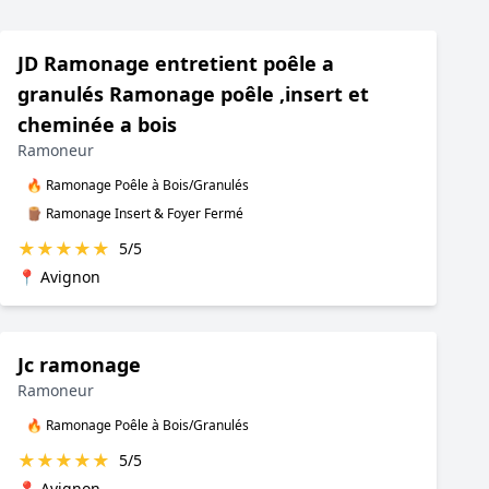
JD Ramonage entretient poêle a
granulés Ramonage poêle ,insert et
cheminée a bois
Ramoneur
🔥 Ramonage Poêle à Bois/Granulés
🪵 Ramonage Insert & Foyer Fermé
★
★
★
★
★
5/5
📍 Avignon
Jc ramonage
Ramoneur
🔥 Ramonage Poêle à Bois/Granulés
★
★
★
★
★
5/5
📍 Avignon