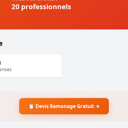
20 professionnels
e
t
prises
📋 Devis Ramonage Gratuit →