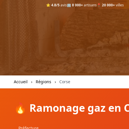
⭐
4.8/5
avis
🏢
8 000+
artisans
📍
20 000+
villes
Accueil
›
Régions
›
Corse
🔥 Ramonage gaz en 
Préfecture