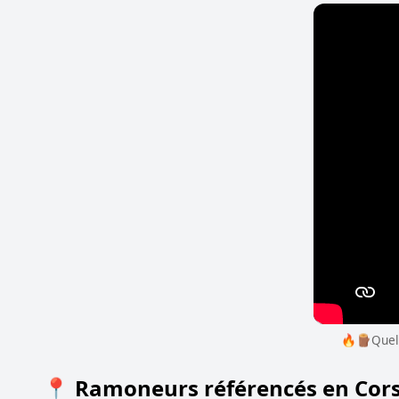
🔥​🪵Quell
📍 Ramoneurs référencés en Cor