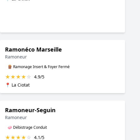
Ramonéco Marseille
Ramoneur
🪵 Ramonage Insert & Foyer Fermé
★
★
★
★
☆
4.9/5
📍 La Ciotat
Ramoneur-Seguin
Ramoneur
🧼 Débistrage Conduit
★
★
★
★
☆
4.1/5