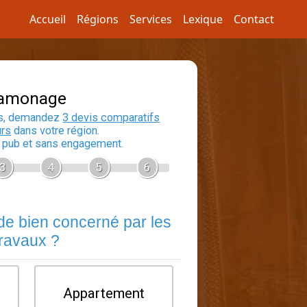
Accueil
Régions
Services
Lexique
Contact
Devis Ramonage
En 5 minutes, demandez
3 devis compara
aux
ramoneurs
dans votre région.
Gratuit, sans pub et sans engagement.
1
2
3
4
5
Quel est le type de bien concerné pa
travaux ?