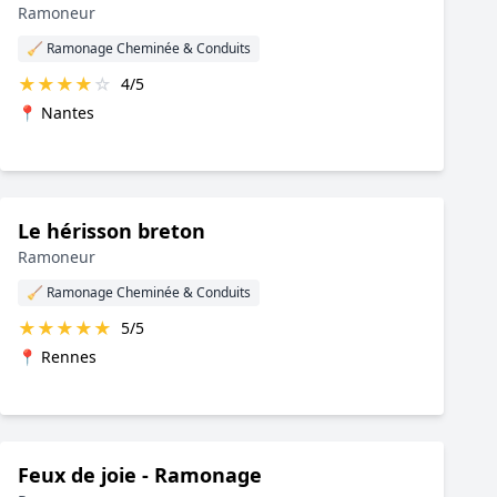
Ramoneur
🧹 Ramonage Cheminée & Conduits
★
★
★
★
☆
4/5
📍 Nantes
Le hérisson breton
Ramoneur
🧹 Ramonage Cheminée & Conduits
★
★
★
★
★
5/5
📍 Rennes
Feux de joie - Ramonage