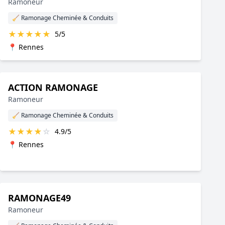
Ramoneur
🧹 Ramonage Cheminée & Conduits
★
★
★
★
★
5/5
📍 Rennes
ACTION RAMONAGE
Ramoneur
🧹 Ramonage Cheminée & Conduits
★
★
★
★
☆
4.9/5
📍 Rennes
RAMONAGE49
Ramoneur