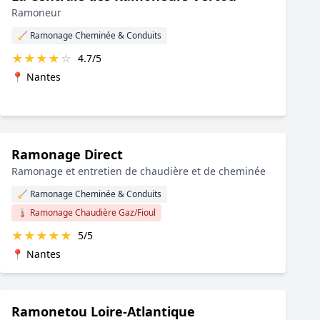
Ramoneur
🧹 Ramonage Cheminée & Conduits
★
★
★
★
☆
4.7/5
📍 Nantes
Ramonage Direct
Ramonage et entretien de chaudière et de cheminée
🧹 Ramonage Cheminée & Conduits
🌡️ Ramonage Chaudière Gaz/Fioul
★
★
★
★
★
5/5
📍 Nantes
Ramonetou Loire-Atlantique