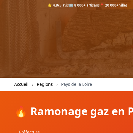
⭐
4.8/5
avis
🏢
8 000+
artisans
📍
20 000+
villes
Accueil
›
Régions
›
Pays de la Loire
🔥 Ramonage gaz en Pa
Préfecture