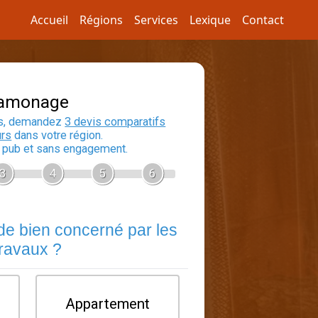
Accueil
Régions
Services
Lexique
Contact
Devis Ramonage
En 5 minutes, demandez
3 devis compara
aux
ramoneurs
dans votre région.
Gratuit, sans pub et sans engagement.
1
2
3
4
5
Quel est le type de bien concerné pa
travaux ?